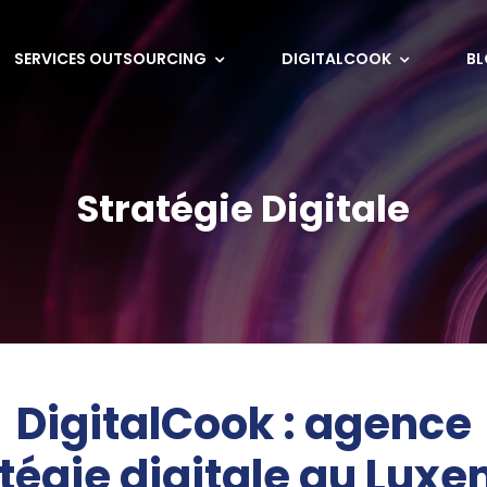
SERVICES OUTSOURCING
DIGITALCOOK
B
Stratégie Digitale
DigitalCook : agence
atégie digitale au Lux